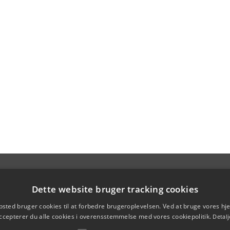
Dette website bruger tracking cookies
sted bruger cookies til at forbedre brugeroplevelsen. Ved at bruge vores 
ccepterer du alle cookies i overensstemmelse med vores cookiepolitik.
Detalj