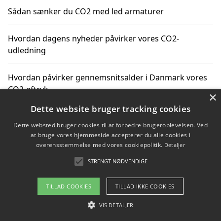
Sådan sænker du CO2 med led armaturer
Hvordan dagens nyheder påvirker vores CO2-
udledning
Hvordan påvirker gennemsnitsalder i Danmark vores
CO2-aftryk
×
Dette website bruger tracking cookies
Hvordan nyheder om CO2-udledning påvirker vores
Dette websted bruger cookies til at forbedre brugeroplevelsen. Ved
hverdag
at bruge vores hjemmeside accepterer du alle cookies i
overensstemmelse med vores cookiepolitik.
Detaljer
STRENGT NØDVENDIGE
Copyright 2026 - Pilanto Aps
TILLAD COOKIES
TILLAD IKKE COOKIES
Om / kontakt
Blog
Betingelser
VIS DETALJER