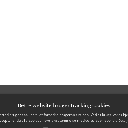
Dette website bruger tracking cookies
sted bruger cookies til at forbedre brugeroplevelsen. Ved at bruge vores 
ccepterer du alle cookies i overensstemmelse med vores cookiepolitik.
Detalj