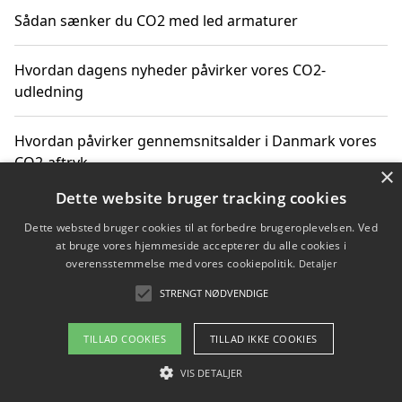
Sådan sænker du CO2 med led armaturer
Hvordan dagens nyheder påvirker vores CO2-
udledning
Hvordan påvirker gennemsnitsalder i Danmark vores
CO2-aftryk
×
Dette website bruger tracking cookies
Hvordan nyheder om CO2-udledning påvirker vores
Dette websted bruger cookies til at forbedre brugeroplevelsen. Ved
hverdag
at bruge vores hjemmeside accepterer du alle cookies i
overensstemmelse med vores cookiepolitik.
Detaljer
STRENGT NØDVENDIGE
Copyright 2026 - Pilanto Aps
TILLAD COOKIES
TILLAD IKKE COOKIES
Om / kontakt
Blog
Betingelser
VIS DETALJER