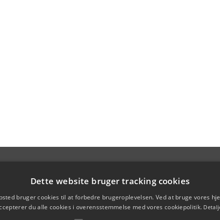
Dette website bruger tracking cookies
sted bruger cookies til at forbedre brugeroplevelsen. Ved at bruge vores 
ccepterer du alle cookies i overensstemmelse med vores cookiepolitik.
Detalj