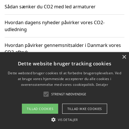
Sådan sænker du CO2 med led armaturer
Hvordan dagens nyheder påvirker vores CO2-
udledning
Hvordan påvirker gennemsnitsalder i Danmark vores
CO2-aftryk
×
Dette website bruger tracking cookies
Hvordan nyheder om CO2-udledning påvirker vores
Dette websted bruger cookies til at forbedre brugeroplevelsen. Ved
hverdag
at bruge vores hjemmeside accepterer du alle cookies i
overensstemmelse med vores cookiepolitik.
Detaljer
STRENGT NØDVENDIGE
Copyright 2026 - Pilanto Aps
TILLAD COOKIES
TILLAD IKKE COOKIES
Om / kontakt
Blog
Betingelser
VIS DETALJER