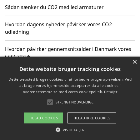
Sådan sænker du CO2 med led armaturer
Hvordan dagens nyheder påvirker vores CO2-
udledning
Hvordan påvirker gennemsnitsalder i Danmark vores
CO2-aftryk
×
Dette website bruger tracking cookies
Hvordan nyheder om CO2-udledning påvirker vores
Dette websted bruger cookies til at forbedre brugeroplevelsen. Ved
hverdag
at bruge vores hjemmeside accepterer du alle cookies i
overensstemmelse med vores cookiepolitik.
Detaljer
STRENGT NØDVENDIGE
Copyright 2026 - Pilanto Aps
TILLAD COOKIES
TILLAD IKKE COOKIES
Om / kontakt
Blog
Betingelser
VIS DETALJER