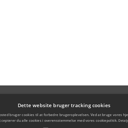
Dette website bruger tracking cookies
sted bruger cookies til at forbedre brugeroplevelsen. Ved at bruge vores 
ccepterer du alle cookies i overensstemmelse med vores cookiepolitik.
Detalj