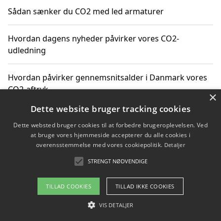
Sådan sænker du CO2 med led armaturer
Hvordan dagens nyheder påvirker vores CO2-
udledning
Hvordan påvirker gennemsnitsalder i Danmark vores
CO2-aftryk
×
Dette website bruger tracking cookies
Hvordan nyheder om CO2-udledning påvirker vores
Dette websted bruger cookies til at forbedre brugeroplevelsen. Ved
hverdag
at bruge vores hjemmeside accepterer du alle cookies i
overensstemmelse med vores cookiepolitik.
Detaljer
STRENGT NØDVENDIGE
Copyright 2026 - Pilanto Aps
TILLAD COOKIES
TILLAD IKKE COOKIES
Om / kontakt
Blog
Betingelser
VIS DETALJER