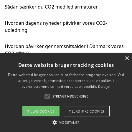
Sådan sænker du CO2 med led armaturer
Hvordan dagens nyheder påvirker vores CO2-
udledning
Hvordan påvirker gennemsnitsalder i Danmark vores
CO2-aftryk
×
Dette website bruger tracking cookies
Hvordan nyheder om CO2-udledning påvirker vores
Dette websted bruger cookies til at forbedre brugeroplevelsen. Ved
hverdag
at bruge vores hjemmeside accepterer du alle cookies i
overensstemmelse med vores cookiepolitik.
Detaljer
STRENGT NØDVENDIGE
Copyright 2026 - Pilanto Aps
TILLAD COOKIES
TILLAD IKKE COOKIES
Om / kontakt
Blog
Betingelser
VIS DETALJER