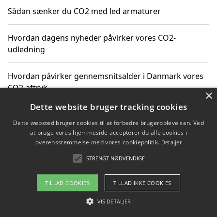
Sådan sænker du CO2 med led armaturer
Hvordan dagens nyheder påvirker vores CO2-
udledning
Hvordan påvirker gennemsnitsalder i Danmark vores
CO2-aftryk
×
Dette website bruger tracking cookies
Hvordan nyheder om CO2-udledning påvirker vores
Dette websted bruger cookies til at forbedre brugeroplevelsen. Ved
hverdag
at bruge vores hjemmeside accepterer du alle cookies i
overensstemmelse med vores cookiepolitik.
Detaljer
STRENGT NØDVENDIGE
Copyright 2026 - Pilanto Aps
TILLAD COOKIES
TILLAD IKKE COOKIES
Om / kontakt
Blog
Betingelser
VIS DETALJER