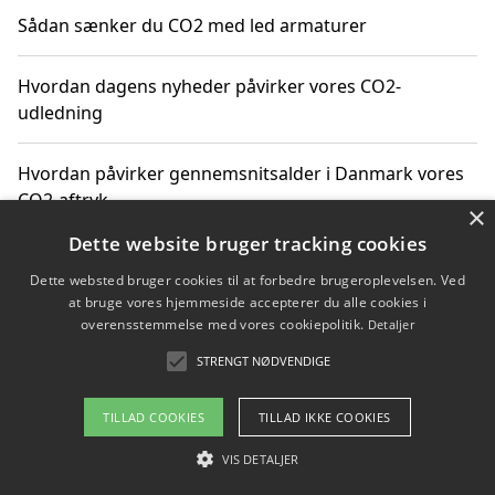
Sådan sænker du CO2 med led armaturer
Hvordan dagens nyheder påvirker vores CO2-
udledning
Hvordan påvirker gennemsnitsalder i Danmark vores
CO2-aftryk
×
Dette website bruger tracking cookies
Hvordan nyheder om CO2-udledning påvirker vores
Dette websted bruger cookies til at forbedre brugeroplevelsen. Ved
hverdag
at bruge vores hjemmeside accepterer du alle cookies i
overensstemmelse med vores cookiepolitik.
Detaljer
STRENGT NØDVENDIGE
Copyright 2026 - Pilanto Aps
TILLAD COOKIES
TILLAD IKKE COOKIES
Om / kontakt
Blog
Betingelser
VIS DETALJER