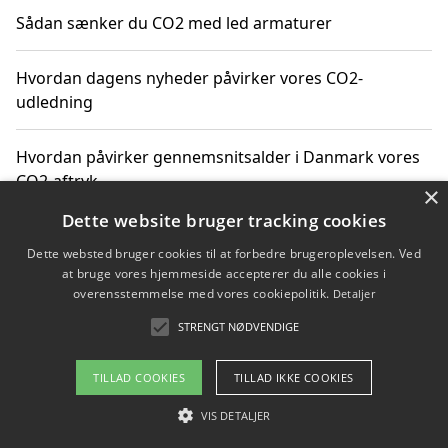
Sådan sænker du CO2 med led armaturer
Hvordan dagens nyheder påvirker vores CO2-
udledning
Hvordan påvirker gennemsnitsalder i Danmark vores
CO2-aftryk
×
Dette website bruger tracking cookies
Hvordan nyheder om CO2-udledning påvirker vores
Dette websted bruger cookies til at forbedre brugeroplevelsen. Ved
hverdag
at bruge vores hjemmeside accepterer du alle cookies i
overensstemmelse med vores cookiepolitik.
Detaljer
STRENGT NØDVENDIGE
Copyright 2026 - Pilanto Aps
TILLAD COOKIES
TILLAD IKKE COOKIES
Om / kontakt
Blog
Betingelser
VIS DETALJER