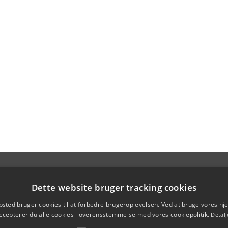
Dette website bruger tracking cookies
sted bruger cookies til at forbedre brugeroplevelsen. Ved at bruge vores 
ccepterer du alle cookies i overensstemmelse med vores cookiepolitik.
Detalj