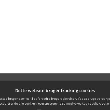
Dette website bruger tracking cookies
sted bruger cookies til at forbedre brugeroplevelsen. Ved at bruge vores 
ccepterer du alle cookies i overensstemmelse med vores cookiepolitik.
Detalj