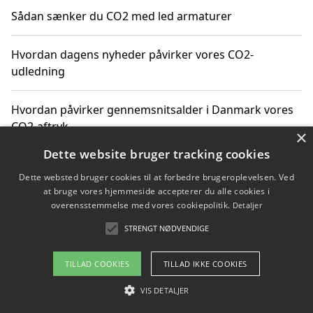
Sådan sænker du CO2 med led armaturer
Hvordan dagens nyheder påvirker vores CO2-
udledning
Hvordan påvirker gennemsnitsalder i Danmark vores
CO2-aftryk
×
Dette website bruger tracking cookies
Hvordan nyheder om CO2-udledning påvirker vores
Dette websted bruger cookies til at forbedre brugeroplevelsen. Ved
hverdag
at bruge vores hjemmeside accepterer du alle cookies i
overensstemmelse med vores cookiepolitik.
Detaljer
STRENGT NØDVENDIGE
Copyright 2026 - Pilanto Aps
TILLAD COOKIES
TILLAD IKKE COOKIES
Om / kontakt
Blog
Betingelser
VIS DETALJER