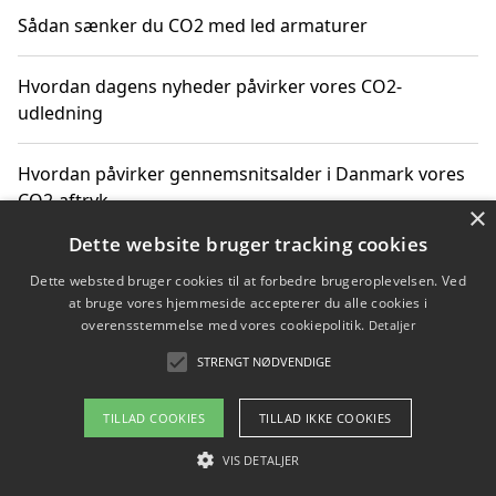
Sådan sænker du CO2 med led armaturer
Hvordan dagens nyheder påvirker vores CO2-
udledning
Hvordan påvirker gennemsnitsalder i Danmark vores
CO2-aftryk
×
Dette website bruger tracking cookies
Hvordan nyheder om CO2-udledning påvirker vores
Dette websted bruger cookies til at forbedre brugeroplevelsen. Ved
hverdag
at bruge vores hjemmeside accepterer du alle cookies i
overensstemmelse med vores cookiepolitik.
Detaljer
STRENGT NØDVENDIGE
Copyright 2026 - Pilanto Aps
TILLAD COOKIES
TILLAD IKKE COOKIES
Om / kontakt
Blog
Betingelser
VIS DETALJER