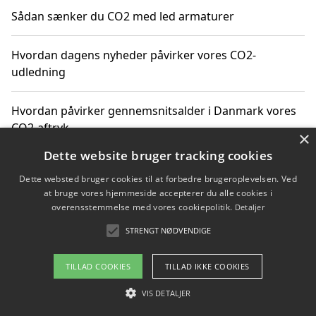
Sådan sænker du CO2 med led armaturer
Hvordan dagens nyheder påvirker vores CO2-
udledning
Hvordan påvirker gennemsnitsalder i Danmark vores
CO2-aftryk
×
Dette website bruger tracking cookies
Hvordan nyheder om CO2-udledning påvirker vores
Dette websted bruger cookies til at forbedre brugeroplevelsen. Ved
hverdag
at bruge vores hjemmeside accepterer du alle cookies i
overensstemmelse med vores cookiepolitik.
Detaljer
STRENGT NØDVENDIGE
Copyright 2026 - Pilanto Aps
TILLAD COOKIES
TILLAD IKKE COOKIES
Om / kontakt
Blog
Betingelser
VIS DETALJER