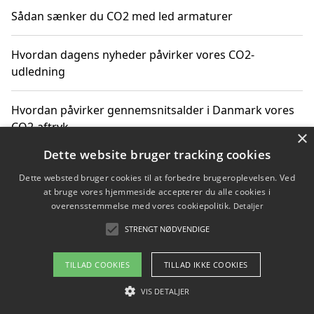
Sådan sænker du CO2 med led armaturer
Hvordan dagens nyheder påvirker vores CO2-
udledning
Hvordan påvirker gennemsnitsalder i Danmark vores
CO2-aftryk
×
Dette website bruger tracking cookies
Hvordan nyheder om CO2-udledning påvirker vores
Dette websted bruger cookies til at forbedre brugeroplevelsen. Ved
hverdag
at bruge vores hjemmeside accepterer du alle cookies i
overensstemmelse med vores cookiepolitik.
Detaljer
STRENGT NØDVENDIGE
Copyright 2026 - Pilanto Aps
TILLAD COOKIES
TILLAD IKKE COOKIES
Om / kontakt
Blog
Betingelser
VIS DETALJER