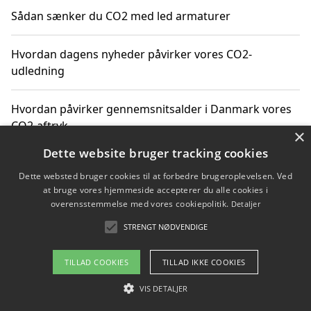
Sådan sænker du CO2 med led armaturer
Hvordan dagens nyheder påvirker vores CO2-
udledning
Hvordan påvirker gennemsnitsalder i Danmark vores
CO2-aftryk
×
Dette website bruger tracking cookies
Hvordan nyheder om CO2-udledning påvirker vores
Dette websted bruger cookies til at forbedre brugeroplevelsen. Ved
hverdag
at bruge vores hjemmeside accepterer du alle cookies i
overensstemmelse med vores cookiepolitik.
Detaljer
STRENGT NØDVENDIGE
Copyright 2026 - Pilanto Aps
TILLAD COOKIES
TILLAD IKKE COOKIES
Om / kontakt
Blog
Betingelser
VIS DETALJER