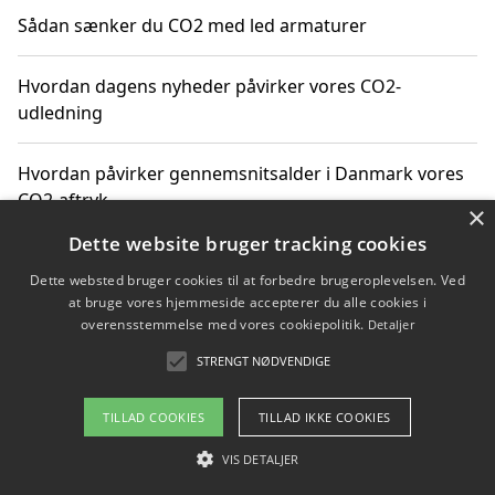
Sådan sænker du CO2 med led armaturer
Hvordan dagens nyheder påvirker vores CO2-
udledning
Hvordan påvirker gennemsnitsalder i Danmark vores
CO2-aftryk
×
Dette website bruger tracking cookies
Hvordan nyheder om CO2-udledning påvirker vores
Dette websted bruger cookies til at forbedre brugeroplevelsen. Ved
hverdag
at bruge vores hjemmeside accepterer du alle cookies i
overensstemmelse med vores cookiepolitik.
Detaljer
STRENGT NØDVENDIGE
Copyright 2026 - Pilanto Aps
TILLAD COOKIES
TILLAD IKKE COOKIES
Om / kontakt
Blog
Betingelser
VIS DETALJER