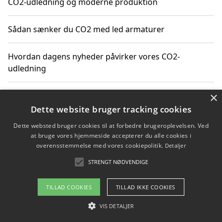
CO2-udledning og moderne produktion
Sådan sænker du CO2 med led armaturer
Hvordan dagens nyheder påvirker vores CO2-
udledning
×
Hvordan påvirker gennemsnitsalder i Danmark vores
CO2-aftryk
Dette website bruger tracking cookies
Dette websted bruger cookies til at forbedre brugeroplevelsen. Ved
Hvordan nyheder om CO2-udledning påvirker vores
at bruge vores hjemmeside accepterer du alle cookies i
hverdag
overensstemmelse med vores cookiepolitik.
Detaljer
STRENGT NØDVENDIGE
TILLAD COOKIES
TILLAD IKKE COOKIES
Copyright 2026 - Pilanto Aps
Om / kontakt
VIS DETALJER
Blog
Betingelser