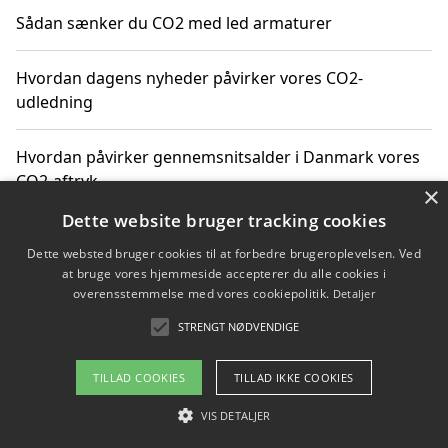
Sådan sænker du CO2 med led armaturer
Hvordan dagens nyheder påvirker vores CO2-
udledning
Hvordan påvirker gennemsnitsalder i Danmark vores
CO2-aftryk
×
Dette website bruger tracking cookies
Hvordan nyheder om CO2-udledning påvirker vores
Dette websted bruger cookies til at forbedre brugeroplevelsen. Ved
hverdag
at bruge vores hjemmeside accepterer du alle cookies i
overensstemmelse med vores cookiepolitik.
Detaljer
STRENGT NØDVENDIGE
Copyright 2026 - Pilanto Aps
TILLAD COOKIES
TILLAD IKKE COOKIES
Om / kontakt
Blog
Betingelser
VIS DETALJER