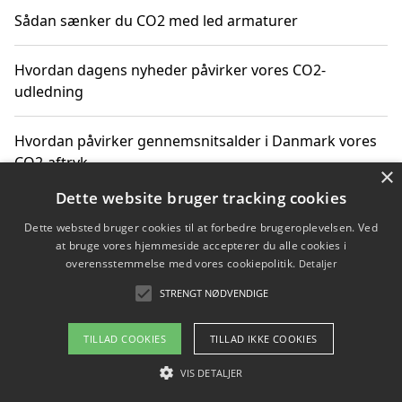
Sådan sænker du CO2 med led armaturer
Hvordan dagens nyheder påvirker vores CO2-
udledning
Hvordan påvirker gennemsnitsalder i Danmark vores
CO2-aftryk
×
Dette website bruger tracking cookies
Hvordan nyheder om CO2-udledning påvirker vores
Dette websted bruger cookies til at forbedre brugeroplevelsen. Ved
hverdag
at bruge vores hjemmeside accepterer du alle cookies i
overensstemmelse med vores cookiepolitik.
Detaljer
STRENGT NØDVENDIGE
Copyright 2026 - Pilanto Aps
TILLAD COOKIES
TILLAD IKKE COOKIES
Om / kontakt
Blog
Betingelser
VIS DETALJER