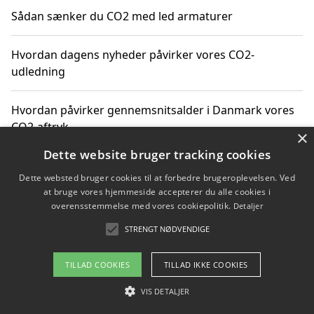
Sådan sænker du CO2 med led armaturer
Hvordan dagens nyheder påvirker vores CO2-
udledning
Hvordan påvirker gennemsnitsalder i Danmark vores
CO2-aftryk
×
Dette website bruger tracking cookies
Hvordan nyheder om CO2-udledning påvirker vores
Dette websted bruger cookies til at forbedre brugeroplevelsen. Ved
hverdag
at bruge vores hjemmeside accepterer du alle cookies i
overensstemmelse med vores cookiepolitik.
Detaljer
STRENGT NØDVENDIGE
Copyright 2026 - Pilanto Aps
TILLAD COOKIES
TILLAD IKKE COOKIES
Om / kontakt
Blog
Betingelser
VIS DETALJER