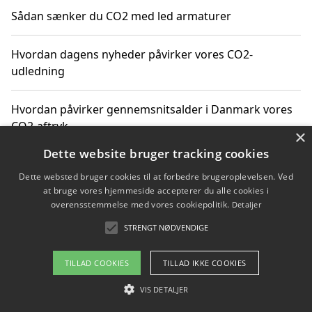
Sådan sænker du CO2 med led armaturer
Hvordan dagens nyheder påvirker vores CO2-
udledning
Hvordan påvirker gennemsnitsalder i Danmark vores
CO2-aftryk
×
Dette website bruger tracking cookies
Hvordan nyheder om CO2-udledning påvirker vores
Dette websted bruger cookies til at forbedre brugeroplevelsen. Ved
hverdag
at bruge vores hjemmeside accepterer du alle cookies i
overensstemmelse med vores cookiepolitik.
Detaljer
STRENGT NØDVENDIGE
Copyright 2026 - Pilanto Aps
TILLAD COOKIES
TILLAD IKKE COOKIES
Om / kontakt
Blog
Betingelser
VIS DETALJER