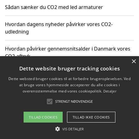
Sådan sænker du CO2 med led armaturer
Hvordan dagens nyheder påvirker vores CO2-
udledning
Hvordan påvirker gennemsnitsalder i Danmark vores
CO2-aftryk
×
Dette website bruger tracking cookies
Hvordan nyheder om CO2-udledning påvirker vores
Dette websted bruger cookies til at forbedre brugeroplevelsen. Ved
hverdag
at bruge vores hjemmeside accepterer du alle cookies i
overensstemmelse med vores cookiepolitik.
Detaljer
STRENGT NØDVENDIGE
Copyright 2026 - Pilanto Aps
TILLAD COOKIES
TILLAD IKKE COOKIES
Om / kontakt
Blog
Betingelser
VIS DETALJER