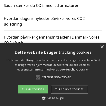
Sådan sænker du CO2 med led armaturer
Hvordan dagens nyheder påvirker vores CO2-
udledning
Hvordan påvirker gennemsnitsalder i Danmark vores
CO2-aftryk
×
Dette website bruger tracking cookies
Hvordan nyheder om CO2-udledning påvirker vores
Dette websted bruger cookies til at forbedre brugeroplevelsen. Ved
hverdag
at bruge vores hjemmeside accepterer du alle cookies i
overensstemmelse med vores cookiepolitik.
Detaljer
STRENGT NØDVENDIGE
Copyright 2026 - Pilanto Aps
TILLAD COOKIES
TILLAD IKKE COOKIES
Om / kontakt
Blog
Betingelser
VIS DETALJER