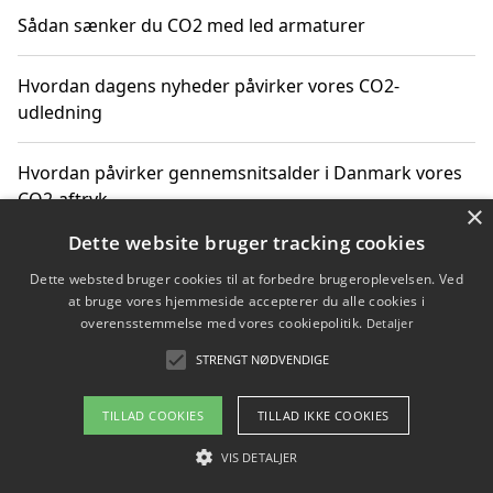
Sådan sænker du CO2 med led armaturer
Hvordan dagens nyheder påvirker vores CO2-
udledning
Hvordan påvirker gennemsnitsalder i Danmark vores
CO2-aftryk
×
Dette website bruger tracking cookies
Hvordan nyheder om CO2-udledning påvirker vores
Dette websted bruger cookies til at forbedre brugeroplevelsen. Ved
hverdag
at bruge vores hjemmeside accepterer du alle cookies i
overensstemmelse med vores cookiepolitik.
Detaljer
STRENGT NØDVENDIGE
Copyright 2026 - Pilanto Aps
TILLAD COOKIES
TILLAD IKKE COOKIES
Om / kontakt
Blog
Betingelser
VIS DETALJER