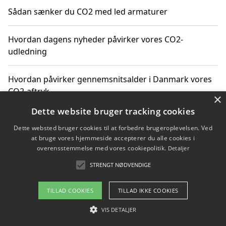
Sådan sænker du CO2 med led armaturer
Hvordan dagens nyheder påvirker vores CO2-
udledning
Hvordan påvirker gennemsnitsalder i Danmark vores
CO2-aftryk
×
Dette website bruger tracking cookies
Hvordan nyheder om CO2-udledning påvirker vores
Dette websted bruger cookies til at forbedre brugeroplevelsen. Ved
hverdag
at bruge vores hjemmeside accepterer du alle cookies i
overensstemmelse med vores cookiepolitik.
Detaljer
STRENGT NØDVENDIGE
Copyright 2026 - Pilanto Aps
TILLAD COOKIES
TILLAD IKKE COOKIES
Om / kontakt
Blog
Betingelser
VIS DETALJER