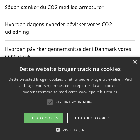
Sådan sænker du CO2 med led armaturer
Hvordan dagens nyheder påvirker vores CO2-
udledning
Hvordan påvirker gennemsnitsalder i Danmark vores
CO2-aftryk
×
Dette website bruger tracking cookies
Hvordan nyheder om CO2-udledning påvirker vores
Dette websted bruger cookies til at forbedre brugeroplevelsen. Ved
hverdag
at bruge vores hjemmeside accepterer du alle cookies i
overensstemmelse med vores cookiepolitik.
Detaljer
STRENGT NØDVENDIGE
Copyright 2026 - Pilanto Aps
TILLAD COOKIES
TILLAD IKKE COOKIES
Om / kontakt
Blog
Betingelser
VIS DETALJER