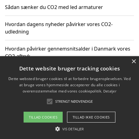
Sådan sænker du CO2 med led armaturer
Hvordan dagens nyheder påvirker vores CO2-
udledning
Hvordan påvirker gennemsnitsalder i Danmark vores
CO2-aftryk
×
Dette website bruger tracking cookies
Hvordan nyheder om CO2-udledning påvirker vores
Dette websted bruger cookies til at forbedre brugeroplevelsen. Ved
hverdag
at bruge vores hjemmeside accepterer du alle cookies i
overensstemmelse med vores cookiepolitik.
Detaljer
STRENGT NØDVENDIGE
Copyright 2026 - Pilanto Aps
TILLAD COOKIES
TILLAD IKKE COOKIES
Om / kontakt
Blog
Betingelser
VIS DETALJER