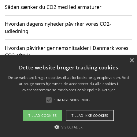
Sådan sænker du CO2 med led armaturer
Hvordan dagens nyheder påvirker vores CO2-
udledning
Hvordan påvirker gennemsnitsalder i Danmark vores
CO2-aftryk
×
Dette website bruger tracking cookies
Hvordan nyheder om CO2-udledning påvirker vores
Dette websted bruger cookies til at forbedre brugeroplevelsen. Ved
hverdag
at bruge vores hjemmeside accepterer du alle cookies i
overensstemmelse med vores cookiepolitik.
Detaljer
STRENGT NØDVENDIGE
Copyright 2026 - Pilanto Aps
TILLAD COOKIES
TILLAD IKKE COOKIES
Om / kontakt
Blog
Betingelser
VIS DETALJER