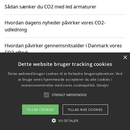
Sådan sænker du CO2 med led armaturer
Hvordan dagens nyheder påvirker vores CO2-
udledning
Hvordan påvirker gennemsnitsalder i Danmark vores
CO2-aftryk
×
Dette website bruger tracking cookies
Hvordan nyheder om CO2-udledning påvirker vores
Dette websted bruger cookies til at forbedre brugeroplevelsen. Ved
hverdag
at bruge vores hjemmeside accepterer du alle cookies i
overensstemmelse med vores cookiepolitik.
Detaljer
STRENGT NØDVENDIGE
Copyright 2026 - Pilanto Aps
TILLAD COOKIES
TILLAD IKKE COOKIES
Om / kontakt
Blog
Betingelser
VIS DETALJER