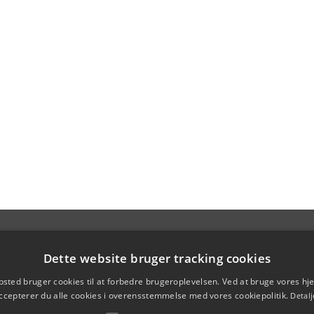
Dette website bruger tracking cookies
sted bruger cookies til at forbedre brugeroplevelsen. Ved at bruge vores 
ccepterer du alle cookies i overensstemmelse med vores cookiepolitik.
Detalj