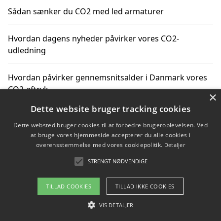
Sådan sænker du CO2 med led armaturer
Hvordan dagens nyheder påvirker vores CO2-
udledning
Hvordan påvirker gennemsnitsalder i Danmark vores
CO2-aftryk
×
Dette website bruger tracking cookies
Hvordan nyheder om CO2-udledning påvirker vores
Dette websted bruger cookies til at forbedre brugeroplevelsen. Ved
hverdag
at bruge vores hjemmeside accepterer du alle cookies i
overensstemmelse med vores cookiepolitik.
Detaljer
STRENGT NØDVENDIGE
Copyright 2026 - Pilanto Aps
TILLAD COOKIES
TILLAD IKKE COOKIES
Om / kontakt
Blog
Betingelser
VIS DETALJER