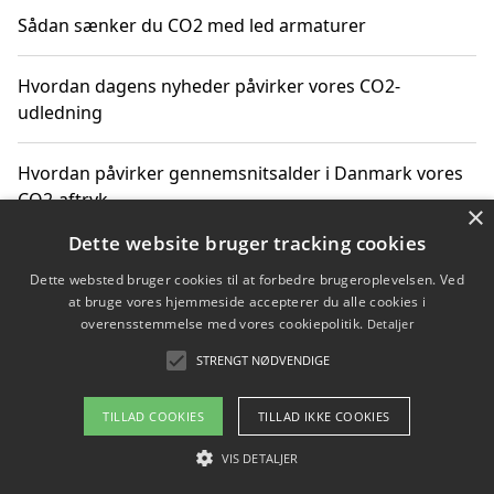
Sådan sænker du CO2 med led armaturer
Hvordan dagens nyheder påvirker vores CO2-
udledning
Hvordan påvirker gennemsnitsalder i Danmark vores
CO2-aftryk
×
Dette website bruger tracking cookies
Hvordan nyheder om CO2-udledning påvirker vores
Dette websted bruger cookies til at forbedre brugeroplevelsen. Ved
hverdag
at bruge vores hjemmeside accepterer du alle cookies i
overensstemmelse med vores cookiepolitik.
Detaljer
STRENGT NØDVENDIGE
Copyright 2026 - Pilanto Aps
TILLAD COOKIES
TILLAD IKKE COOKIES
Om / kontakt
Blog
Betingelser
VIS DETALJER