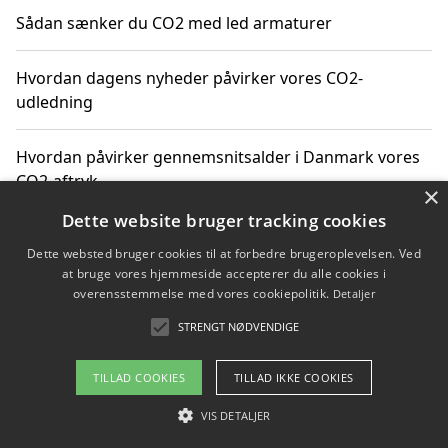
Sådan sænker du CO2 med led armaturer
Hvordan dagens nyheder påvirker vores CO2-
udledning
Hvordan påvirker gennemsnitsalder i Danmark vores
CO2-aftryk
×
Dette website bruger tracking cookies
Hvordan nyheder om CO2-udledning påvirker vores
Dette websted bruger cookies til at forbedre brugeroplevelsen. Ved
hverdag
at bruge vores hjemmeside accepterer du alle cookies i
overensstemmelse med vores cookiepolitik.
Detaljer
STRENGT NØDVENDIGE
Copyright 2026 - Pilanto Aps
TILLAD COOKIES
TILLAD IKKE COOKIES
Om / kontakt
Blog
Betingelser
VIS DETALJER