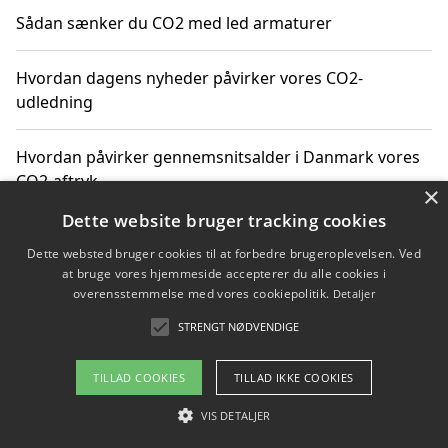
Sådan sænker du CO2 med led armaturer
Hvordan dagens nyheder påvirker vores CO2-
udledning
Hvordan påvirker gennemsnitsalder i Danmark vores
CO2-aftryk
×
Dette website bruger tracking cookies
Hvordan nyheder om CO2-udledning påvirker vores
Dette websted bruger cookies til at forbedre brugeroplevelsen. Ved
hverdag
at bruge vores hjemmeside accepterer du alle cookies i
overensstemmelse med vores cookiepolitik.
Detaljer
STRENGT NØDVENDIGE
Copyright 2026 - Pilanto Aps
TILLAD COOKIES
TILLAD IKKE COOKIES
Om / kontakt
Blog
Betingelser
VIS DETALJER