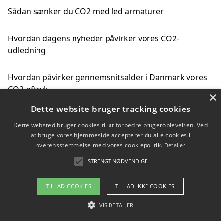
Sådan sænker du CO2 med led armaturer
Hvordan dagens nyheder påvirker vores CO2-
udledning
Hvordan påvirker gennemsnitsalder i Danmark vores
CO2-aftryk
×
Dette website bruger tracking cookies
Hvordan nyheder om CO2-udledning påvirker vores
Dette websted bruger cookies til at forbedre brugeroplevelsen. Ved
hverdag
at bruge vores hjemmeside accepterer du alle cookies i
overensstemmelse med vores cookiepolitik.
Detaljer
STRENGT NØDVENDIGE
Copyright 2026 - Pilanto Aps
TILLAD COOKIES
TILLAD IKKE COOKIES
Om / kontakt
Blog
Betingelser
VIS DETALJER