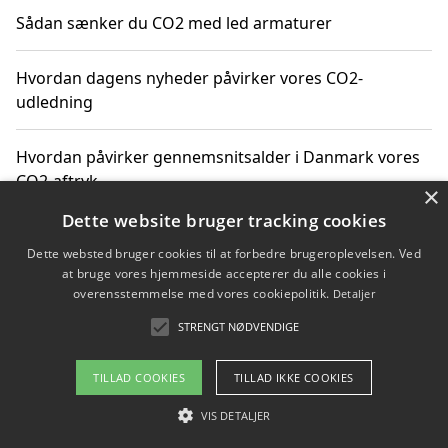
Sådan sænker du CO2 med led armaturer
Hvordan dagens nyheder påvirker vores CO2-
udledning
Hvordan påvirker gennemsnitsalder i Danmark vores
CO2-aftryk
×
Dette website bruger tracking cookies
Hvordan nyheder om CO2-udledning påvirker vores
Dette websted bruger cookies til at forbedre brugeroplevelsen. Ved
hverdag
at bruge vores hjemmeside accepterer du alle cookies i
overensstemmelse med vores cookiepolitik.
Detaljer
STRENGT NØDVENDIGE
Copyright 2026 - Pilanto Aps
TILLAD COOKIES
TILLAD IKKE COOKIES
Om / kontakt
Blog
Betingelser
VIS DETALJER