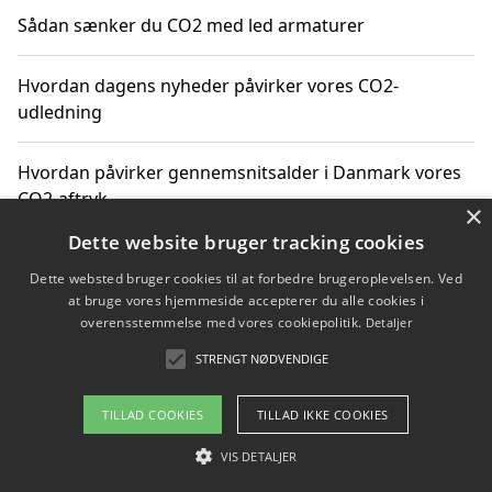
Sådan sænker du CO2 med led armaturer
Hvordan dagens nyheder påvirker vores CO2-
udledning
Hvordan påvirker gennemsnitsalder i Danmark vores
CO2-aftryk
×
Dette website bruger tracking cookies
Hvordan nyheder om CO2-udledning påvirker vores
Dette websted bruger cookies til at forbedre brugeroplevelsen. Ved
hverdag
at bruge vores hjemmeside accepterer du alle cookies i
overensstemmelse med vores cookiepolitik.
Detaljer
STRENGT NØDVENDIGE
Copyright 2026 - Pilanto Aps
TILLAD COOKIES
TILLAD IKKE COOKIES
Om / kontakt
Blog
Betingelser
VIS DETALJER