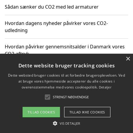
Sådan sænker du CO2 med led armaturer
Hvordan dagens nyheder påvirker vores CO2-
udledning
Hvordan påvirker gennemsnitsalder i Danmark vores
CO2-aftryk
×
Dette website bruger tracking cookies
Hvordan nyheder om CO2-udledning påvirker vores
Dette websted bruger cookies til at forbedre brugeroplevelsen. Ved
hverdag
at bruge vores hjemmeside accepterer du alle cookies i
overensstemmelse med vores cookiepolitik.
Detaljer
STRENGT NØDVENDIGE
Copyright 2026 - Pilanto Aps
TILLAD COOKIES
TILLAD IKKE COOKIES
Om / kontakt
Blog
Betingelser
VIS DETALJER