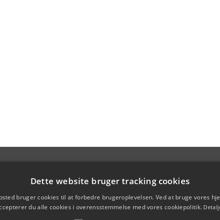
Dette website bruger tracking cookies
sted bruger cookies til at forbedre brugeroplevelsen. Ved at bruge vores 
ccepterer du alle cookies i overensstemmelse med vores cookiepolitik.
Detalj