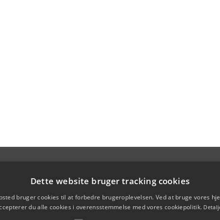
Dette website bruger tracking cookies
sted bruger cookies til at forbedre brugeroplevelsen. Ved at bruge vores 
ccepterer du alle cookies i overensstemmelse med vores cookiepolitik.
Detalj