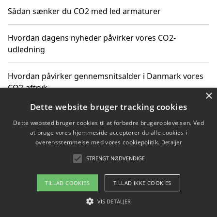
Sådan sænker du CO2 med led armaturer
Hvordan dagens nyheder påvirker vores CO2-
udledning
Hvordan påvirker gennemsnitsalder i Danmark vores
CO2-aftryk
×
Dette website bruger tracking cookies
Hvordan nyheder om CO2-udledning påvirker vores
Dette websted bruger cookies til at forbedre brugeroplevelsen. Ved
hverdag
at bruge vores hjemmeside accepterer du alle cookies i
overensstemmelse med vores cookiepolitik.
Detaljer
STRENGT NØDVENDIGE
Copyright 2026 - Pilanto Aps
TILLAD COOKIES
TILLAD IKKE COOKIES
Om / kontakt
Blog
Betingelser
VIS DETALJER