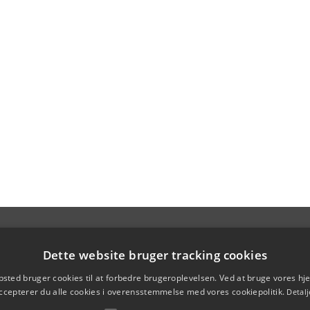
Dette website bruger tracking cookies
sted bruger cookies til at forbedre brugeroplevelsen. Ved at bruge vores 
ccepterer du alle cookies i overensstemmelse med vores cookiepolitik.
Detalj