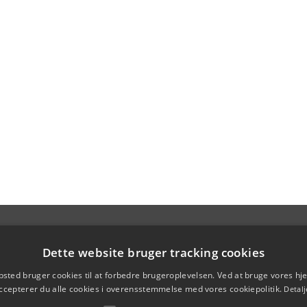
Dette website bruger tracking cookies
sted bruger cookies til at forbedre brugeroplevelsen. Ved at bruge vores 
ccepterer du alle cookies i overensstemmelse med vores cookiepolitik.
Detalj