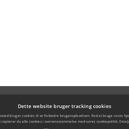
Dette website bruger tracking cookies
sted bruger cookies til at forbedre brugeroplevelsen. Ved at bruge vores 
ccepterer du alle cookies i overensstemmelse med vores cookiepolitik.
Detalj