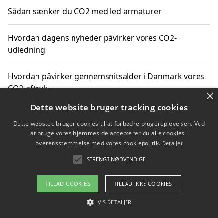
Sådan sænker du CO2 med led armaturer
Hvordan dagens nyheder påvirker vores CO2-
udledning
Hvordan påvirker gennemsnitsalder i Danmark vores
CO2-aftryk
×
Dette website bruger tracking cookies
Hvordan nyheder om CO2-udledning påvirker vores
Dette websted bruger cookies til at forbedre brugeroplevelsen. Ved
hverdag
at bruge vores hjemmeside accepterer du alle cookies i
overensstemmelse med vores cookiepolitik.
Detaljer
STRENGT NØDVENDIGE
Copyright 2026 - Pilanto Aps
TILLAD COOKIES
TILLAD IKKE COOKIES
Om / kontakt
Blog
Betingelser
VIS DETALJER